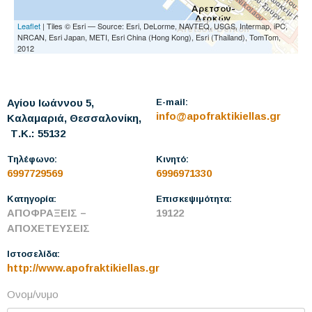
Leaflet
| Tiles © Esri — Source: Esri, DeLorme, NAVTEQ, USGS, Intermap, iPC,
NRCAN, Esri Japan, METI, Esri China (Hong Kong), Esri (Thailand), TomTom,
2012
Αγίου Ιωάννου 5,
E-mail:
info@apofraktikiellas.gr
Καλαμαριά, Θεσσαλονίκη,
Τ.Κ.: 55132
Τηλέφωνο:
Κινητό:
6997729569
6996971330
Κατηγορία:
Επισκεψιμότητα:
ΑΠΟΦΡΑΞΕΙΣ –
19122
ΑΠΟΧΕΤΕΥΣΕΙΣ
Ιστοσελίδα:
http://www.apofraktikiellas.gr
Ονομ/νυμο