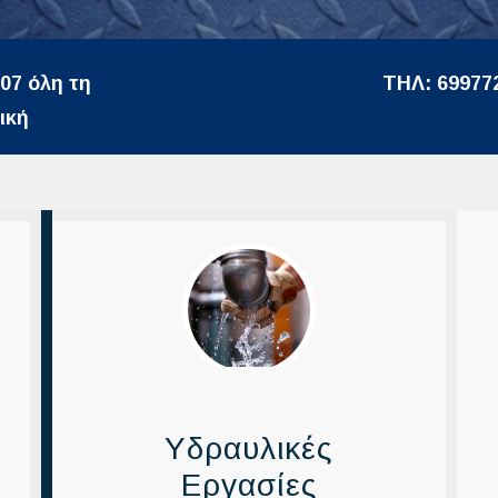
07 όλη τη
ΤΗΛ: 69977
ική
Υδραυλικές
Εργασίες