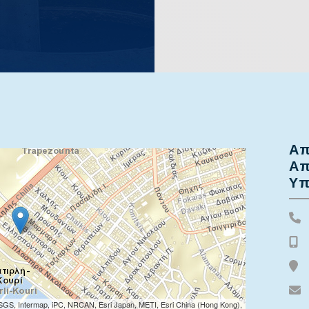
Απ
Απ
Υπ
SGS, Intermap, iPC, NRCAN, Esri Japan, METI, Esri China (Hong Kong),