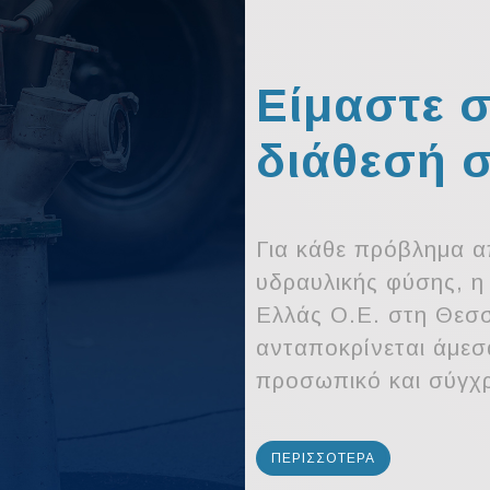
Είμαστε 
διάθεσή 
Για κάθε πρόβλημα α
υδραυλικής φύσης, η
Ελλάς Ο.Ε. στη Θεσ
ανταποκρίνεται άμεσ
προσωπικό και σύγχ
ΠΕΡΙΣΣΟΤΕΡΑ