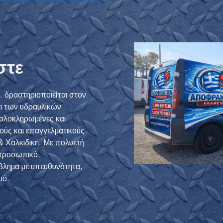
στε
 δραστηριοποιείται στον
 των υδραυλικών
ολοκληρωμένες και
κούς και επαγγελματικούς
 Χαλκιδική. Με πολυετή
ο προσωπικό,
βλημα με υπευθυνότητα,
μό.