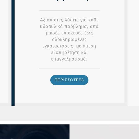
Αξιόπιστες λύσεις για κάθε
υδραυλικό πρόβλημα, από
μικρές επισκευές έως
ολοκληρωμένες
εγκαταστάσεις, με άμεση
εξυπηρέτηση και
επαγγελματισμό.
ΠΕΡΙΣΣΟΤΕΡΑ