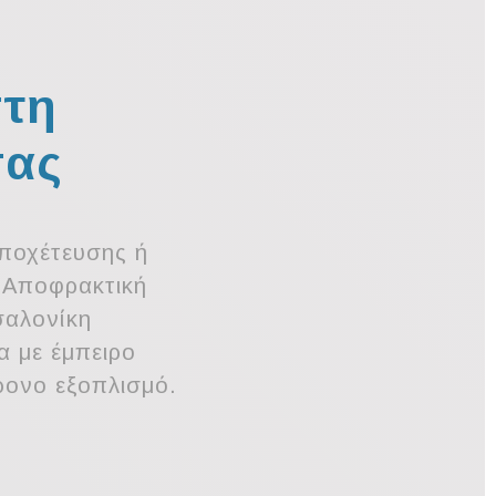
στη
σας
ποχέτευσης ή
 Αποφρακτική
σαλονίκη
α με έμπειρο
ρονο εξοπλισμό.