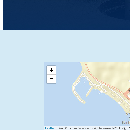
+
−
Leaflet
| Tiles © Esri — Source: Esri, DeLorme, NAVTEQ, U