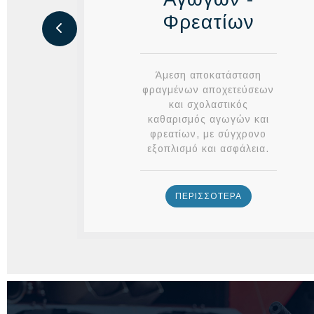
Φρεατίων
Άμεση αποκατάσταση
φραγμένων αποχετεύσεων
και σχολαστικός
καθαρισμός αγωγών και
φρεατίων, με σύγχρονο
εξοπλισμό και ασφάλεια.
ΠΕΡΙΣΣΟΤΕΡΑ